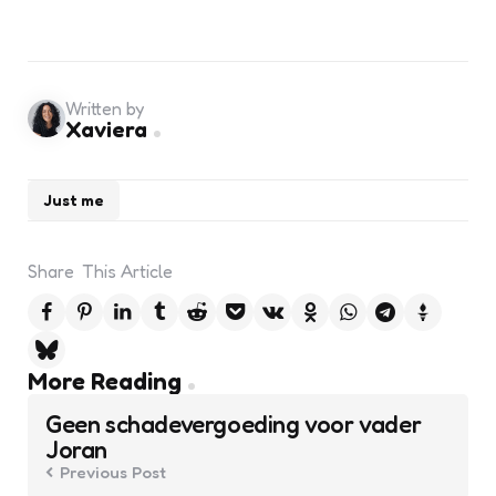
Written by
Xaviera
Just me
Share
This Article
Post
More Reading
navigation
Geen schadevergoeding voor vader
Joran
Previous Post