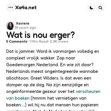
Xa4a.net
Menu
Searc
Posted
Xaviera
19 years ago
by
Wat is nou erger?
5
Comments
1 Min
Read
2.9K
Views
Dat is jammer. Word ik vanmorgen volledig en
compleet vrolijk wakker. Zap naar
Goedemorgen Nederland. En wie zit daar?
Nederlands meest ongeïntegreerde wannabe
allochtoon: Greet Wilders. Is dat even een
domper op de dag. Na zijn eenzijdige en
ongeïnformeerde gezeur over het
verscheuren
van boeken
(hmmm het vernietigen van
boeken….) wil hij nu dat mensen hun papieren