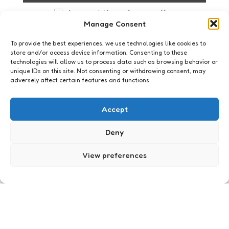
I accept the privacy policy
Manage Consent
To provide the best experiences, we use technologies like cookies to
store and/or access device information. Consenting to these
technologies will allow us to process data such as browsing behavior or
unique IDs on this site. Not consenting or withdrawing consent, may
adversely affect certain features and functions.
Just me
Partij van de peuken
Accept
20
Comments
2 Min
Read
Het is bijna 1 juli. 1 juli, de dag dat mijn leven
Deny
zonder stappen, borrelen en buitenshuis feesten
van start gaat. Niet omdat ik zwangerd ben en
View preferences
ook al niet…
Posted
Xaviera
18 years ago
by
Just me