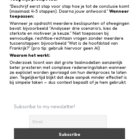
“Beschrijf eerst stap voor stap hoe je tot de conclusie komt
(maximaal 4-5 stappen). Daarna jouw antwoord.”
Wanneer
toepassen:
Wanneer je opdracht meerdere beslispunten of afwegingen
bevat: bijvoorbeeld “Analyseer drie scenario’s, kies de
sterkste en motiveer je keuze.” Niet toepassen bij
eenvoudige, rechttoe-recht­aan vragen zonder meerdere
tussen­stappen: bijvoorbeeld “Wat is de hoofdstad van
Frankrijk?” (pro tip: gebruik hiervoor geen AI)
Waarom het werkt:
Onderzoek toont aan dat grote taalmodellen aanzienlijk
beter presteren met complexe redenerings­taken wanneer
ze expliciet worden gevraagd om hun denkproces te laten
zien. Tegelijkertijd blijkt dat deze aanpak minder effectief is
bij simpele taken — dus context bepaalt of je hem gebruikt.
Subscribe to my newsletter!