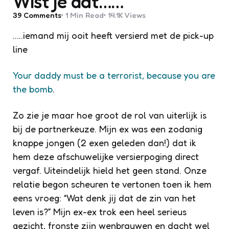
Wist je dat……
39
Comments
1 Min
Read
14.1K
Views
…..iemand mij ooit heeft versierd met de pick-up
line
Your daddy must be a terrorist, because you are
the bomb
.
Zo zie je maar hoe groot de rol van uiterlijk is
bij de partnerkeuze. Mijn ex was een zodanig
knappe jongen (2 exen geleden dan!) dat ik
hem deze afschuwelijke versierpoging direct
vergaf. Uiteindelijk hield het geen stand. Onze
relatie begon scheuren te vertonen toen ik hem
eens vroeg: “Wat denk jij dat de zin van het
leven is?” Mijn ex-ex trok een heel serieus
gezicht, fronste zijn wenbrauwen en dacht wel