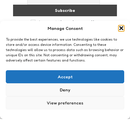
I accept the privacy policy
Manage Consent
To provide the best experiences, we use technologies like cookies to
store and/or access device information. Consenting to these
technologies will allow us to process data such as browsing behavior or
unique IDs on this site. Not consenting or withdrawing consent, may
adversely affect certain features and functions.
Just me
Ooit had ik een keuken
Accept
3
Comments
1 Min
Read
Ooit had ik een keuken. Het is niet eens zo lang
Deny
geleden om heel eerlijk te zijn. Die keuken had
deuren en muren. In die keuken kon je koken en je
View preferences
spullen toevertrouwen aan een koelkast.
Posted
Xaviera
17 years ago
by