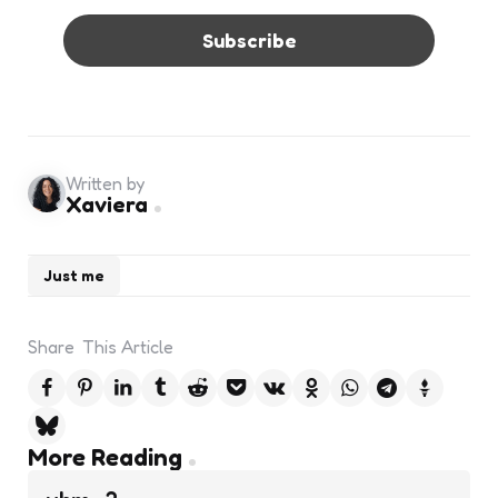
Written by
Xaviera
Just me
Share
This Article
Post
More Reading
navigation