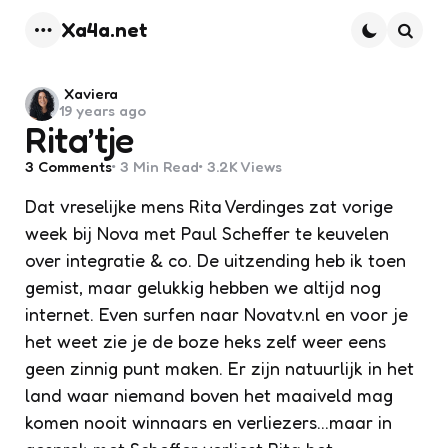
Xa4a.net
Menu
Searc
Posted
Xaviera
19 years ago
by
Rita’tje
3
Comments
3 Min
Read
3.2K
Views
Dat vreselijke mens Rita Verdinges zat vorige
week bij Nova met Paul Scheffer te keuvelen
over integratie & co. De uitzending heb ik toen
gemist, maar gelukkig hebben we altijd nog
internet. Even surfen naar Novatv.nl en voor je
het weet zie je de boze heks zelf weer eens
geen zinnig punt maken. Er zijn natuurlijk in het
land waar niemand boven het maaiveld mag
komen nooit winnaars en verliezers…maar in