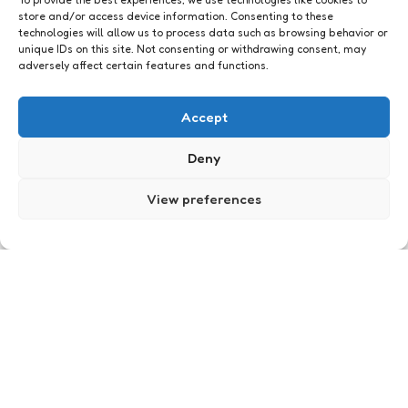
store and/or access device information. Consenting to these
technologies will allow us to process data such as browsing behavior or
unique IDs on this site. Not consenting or withdrawing consent, may
adversely affect certain features and functions.
Just me
En een teiltje
Accept
6
Comments
1 Min
Read
Ik heb er lang over nagedacht. Lang over
Deny
gepeinsd. Maar nu weet ik het eindelijk en het zal
– naar ik vermoed – veel oplossen. Ik heb een
View preferences
tuinslang nodig.…
Posted
Xaviera
18 years ago
by
Just me
Aksie
0
Comments
1 Min
Read
In het kader van relativeer uw eigen koorts-dag
wil ik graag de volgende acties aanbevelen: Stop
geweld tegen vrouwen in Guatemala Het aantal