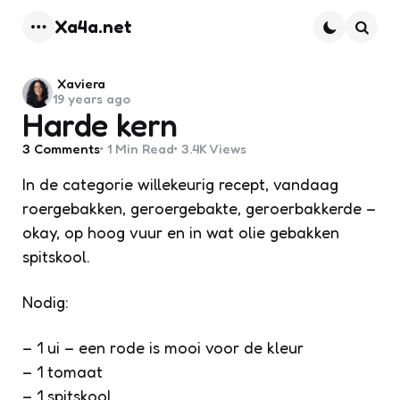
Xa4a.net
Menu
Searc
Posted
Xaviera
19 years ago
by
Harde kern
3
Comments
1 Min
Read
3.4K
Views
In de categorie willekeurig recept, vandaag
roergebakken, geroergebakte, geroerbakkerde –
okay, op hoog vuur en in wat olie gebakken
spitskool.
Nodig:
– 1 ui – een rode is mooi voor de kleur
– 1 tomaat
– 1 spitskool