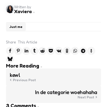
Written by
Xaviera
Just me
Share
This Article
Post
More Reading
navigation
kewl
Previous Post
In de categorie woehahaha
Next Post
3 Comments