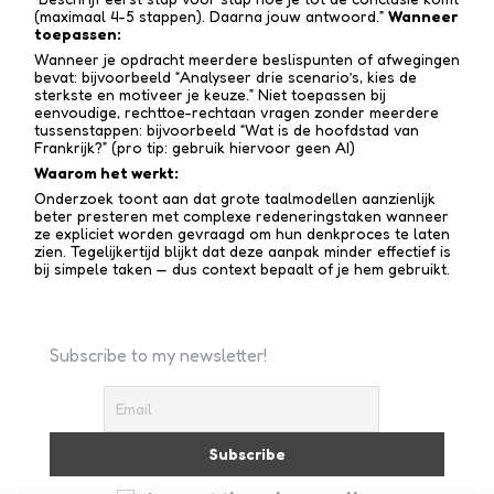
(maximaal 4-5 stappen). Daarna jouw antwoord.”
Wanneer
toepassen:
Wanneer je opdracht meerdere beslispunten of afwegingen
bevat: bijvoorbeeld “Analyseer drie scenario’s, kies de
sterkste en motiveer je keuze.” Niet toepassen bij
eenvoudige, rechttoe-recht­aan vragen zonder meerdere
tussen­stappen: bijvoorbeeld “Wat is de hoofdstad van
Frankrijk?” (pro tip: gebruik hiervoor geen AI)
Waarom het werkt:
Onderzoek toont aan dat grote taalmodellen aanzienlijk
beter presteren met complexe redenerings­taken wanneer
ze expliciet worden gevraagd om hun denkproces te laten
zien. Tegelijkertijd blijkt dat deze aanpak minder effectief is
bij simpele taken — dus context bepaalt of je hem gebruikt.
Subscribe to my newsletter!