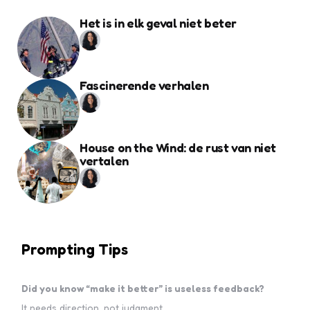
Het is in elk geval niet beter
Fascinerende verhalen
House on the Wind: de rust van niet
vertalen
Prompting Tips
Did you know “make it better” is useless feedback?
It needs direction, not judgment.