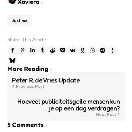
Xaviera
Just me
Share
This Article
Post
More Reading
navigation
Peter R. de Vries Update
Previous Post
Hoeveel publiciteitsgeile mensen kun
je op een dag verdragen?
Next Post
5 Comments