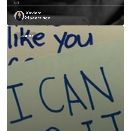
uit…
Posted
Xaviera
21 years ago
by
Just me