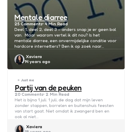
Mentale diarree
25
Comments
4 Min
Read
Deel 1, deel 2, deel 3 – anders snap je er geen bal
van. Maar waarom vertel ik dit nou? Is het
mentale diarree, een onvermijdelijke conditie voor
hardcore internetters? Ben ik op zoek naar…
Posted
Xaviera
14 years ago
by
Just me
Partij van de peuken
20
Comments
2 Min
Read
Het is bijna 1 juli. 1 juli, de dag dat mijn leven
zonder stappen, borrelen en buitenshuis feesten
van start gaat. Niet omdat ik zwangerd ben en
ook al niet…
Posted
Xaviera
18 years ago