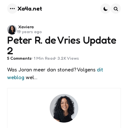
Xa4a.net
Menu
Searc
Posted
Xaviera
19 years ago
by
Peter R. de Vries Update
2
5
Comments
1 Min
Read
3.2K
Views
Was Joran meer dan stoned? Volgens
dit
weblog
wel…