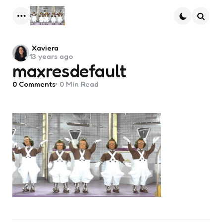
Menu
Searc
Posted
Xaviera
13 years ago
by
maxresdefault
0
Comments
0 Min
Read