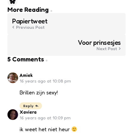
Post
More Reading
navigation
Papiertweet
Previous Post
Voor prinsesjes
Next Post
5 Comments
Amiek
16 years ago at 10:08 pm
Brillen zijn sexy!
Reply
Xaviera
16 years ago at 10:09 pm
ik weet het niet heur