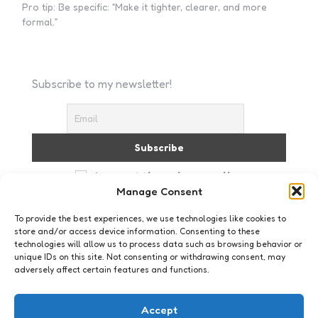
Pro tip: Be specific: “Make it tighter, clearer, and more
formal.”
Subscribe to my newsletter!
I accept the privacy policy
Manage Consent
To provide the best experiences, we use technologies like cookies to
store and/or access device information. Consenting to these
technologies will allow us to process data such as browsing behavior or
unique IDs on this site. Not consenting or withdrawing consent, may
adversely affect certain features and functions.
Just me
Kijk, hij heeft geen kleren aan
Accept