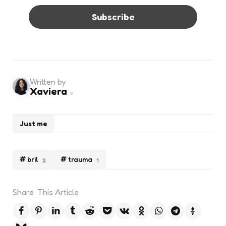
Written by
Xaviera
Just me
bril
trauma
2
1
Share
This Article