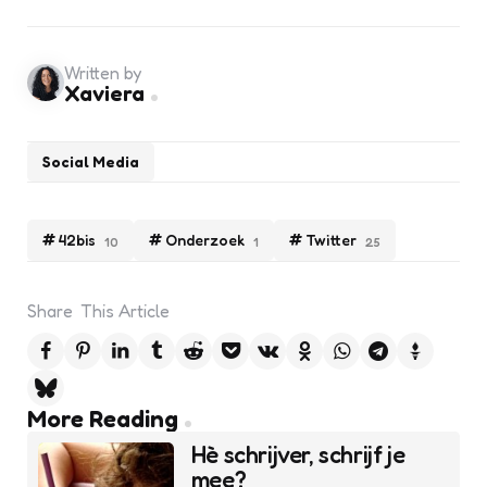
Written by
Xaviera
Social Media
42bis
Onderzoek
Twitter
10
1
25
Share
This Article
Post
More Reading
navigation
Hè schrijver, schrijf je
mee?