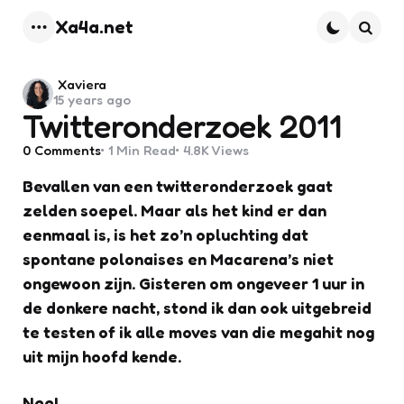
Xa4a.net
Menu
Searc
Posted
Xaviera
15 years ago
by
Twitteronderzoek 2011
0
Comments
1 Min
Read
4.8K
Views
Bevallen van een twitteronderzoek gaat
zelden soepel. Maar als het kind er dan
eenmaal is, is het zo’n opluchting dat
spontane polonaises en Macarena’s niet
ongewoon zijn. Gisteren om ongeveer 1 uur in
de donkere nacht, stond ik dan ook uitgebreid
te testen of ik alle moves van die megahit nog
uit mijn hoofd kende.
Nee!