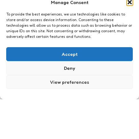
Manage Consent
To provide the best experiences, we use technologies like cookies to
store and/or access device information. Consenting to these
technologies will allow us to process data such as browsing behavior or
unique IDs on this site. Not consenting or withdrawing consent, may
adversely affect certain features and functions.
Social Media
What would I say? – de leukste
Accept
melige FB-app in tijden
Deny
0
Comments
2 Min
Read
Melige FB-appjes, ze komen om de haverklap
langs. Meestal treedt dan ook de block-reflex
View preferences
onmiddellijk in werking. Maar soms, heel soms
komt er een appje voorbij waar Bouke om moet
lachen. Deze week was dat het geval met 'What
would I say?'
Posted
Xaviera
13 years ago
by