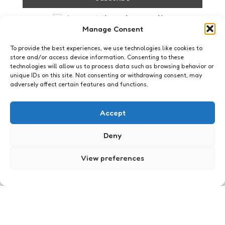
I accept the privacy policy
Manage Consent
To provide the best experiences, we use technologies like cookies to
store and/or access device information. Consenting to these
technologies will allow us to process data such as browsing behavior or
unique IDs on this site. Not consenting or withdrawing consent, may
adversely affect certain features and functions.
Just me
Wie wint
Accept
0
Comments
1 Min
Read
Ik heroverweeg mijn baan momenteel. Heel hard
Deny
zelfs. Tegenwoordig mogen we namelijk ook
buiten niet meer roken. Als ik bedenk hoe hard ik
View preferences
er werk, bedenk ik ook dat ik…
Posted
Xaviera
18 years ago
by
Webkennis