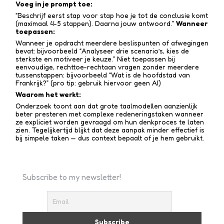
Voeg in je prompt toe:
“Beschrijf eerst stap voor stap hoe je tot de conclusie komt
(maximaal 4-5 stappen). Daarna jouw antwoord.”
Wanneer
toepassen:
Wanneer je opdracht meerdere beslispunten of afwegingen
bevat: bijvoorbeeld “Analyseer drie scenario’s, kies de
sterkste en motiveer je keuze.” Niet toepassen bij
eenvoudige, rechttoe-recht­aan vragen zonder meerdere
tussen­stappen: bijvoorbeeld “Wat is de hoofdstad van
Frankrijk?” (pro tip: gebruik hiervoor geen AI)
Waarom het werkt:
Onderzoek toont aan dat grote taalmodellen aanzienlijk
beter presteren met complexe redenerings­taken wanneer
ze expliciet worden gevraagd om hun denkproces te laten
zien. Tegelijkertijd blijkt dat deze aanpak minder effectief is
bij simpele taken — dus context bepaalt of je hem gebruikt.
Subscribe to my newsletter!