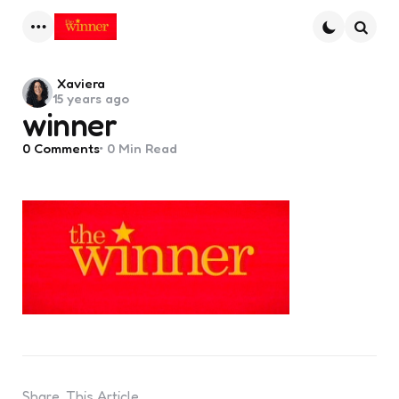
Menu
Searc
Posted
Xaviera
15 years ago
by
winner
0
Comments
0 Min
Read
Share
This Article