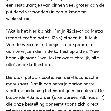
een restaurantje (van binnen veel groter dan de
pui deed vermoeden) in een Alkmaarse
winkelstraat.
“Wat is het hier blankkk,” mijn 42bis-chica Metta
(redactiecoördinator 42bis) plagen blijft leuk.
Van de weeromstuit begint ze de paar allo’s
aan te wijzen die in de koffieshop zitten: “Nee
hoor, kijk maar..” wel lekker overzichtelijk, alle
allo’s in de koffieshop.
Biefstuk, patat, kipsaté, een oer-Hollandsche
menukaart. Dat ik een patatje oorlog bestel
vindt de bediening helemaal geen probleem. De
blozende Alkmaarder (alkmaarees, Alkmaas…?)
die onze bestelling opneemt toont zich direct
relaxter dan de meeste van zijn grote-steden-