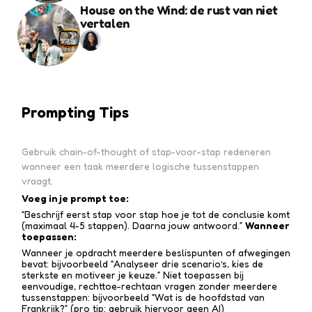
House on the Wind: de rust van niet
vertalen
Prompting Tips
Gebruik chain-of-thought of stap-voor-stap redeneren
wanneer een taak meerdere logische tussenstappen
vraagt.
Voeg in je prompt toe:
“Beschrijf eerst stap voor stap hoe je tot de conclusie komt
(maximaal 4-5 stappen). Daarna jouw antwoord.”
Wanneer
toepassen:
Wanneer je opdracht meerdere beslispunten of afwegingen
bevat: bijvoorbeeld “Analyseer drie scenario’s, kies de
sterkste en motiveer je keuze.” Niet toepassen bij
eenvoudige, rechttoe-recht­aan vragen zonder meerdere
tussen­stappen: bijvoorbeeld “Wat is de hoofdstad van
Frankrijk?” (pro tip: gebruik hiervoor geen AI)