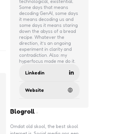
technological, existential.
Some days that means
decoding GenAI, some days
it means decoding us and
some days it means staring
down the abyss of a bread
recipe. Whatever the
direction, it’s an ongoing
experiment in clarity and
contradiction. Also: my
hyperfocus made me do it.
Linkedin
Website
Blogroll
Omdat old skool, the best skool
internet is. Social media ons een