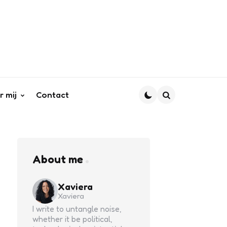
r mij
Contact
Search
About me
Xaviera
Xaviera
I write to untangle noise,
whether it be political,