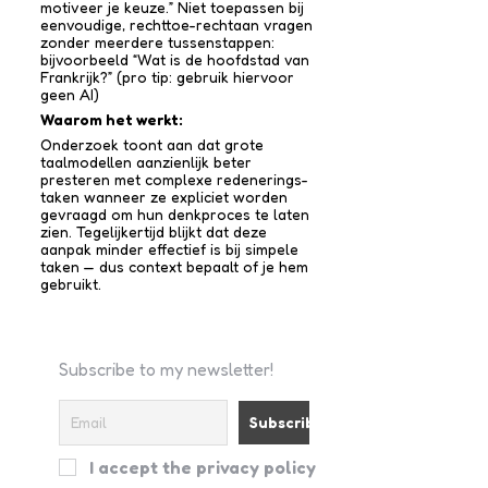
motiveer je keuze.” Niet toepassen bij
eenvoudige, rechttoe-recht­aan vragen
zonder meerdere tussen­stappen:
bijvoorbeeld “Wat is de hoofdstad van
Frankrijk?” (pro tip: gebruik hiervoor
geen AI)
Waarom het werkt:
Onderzoek toont aan dat grote
taalmodellen aanzienlijk beter
presteren met complexe redenerings­
taken wanneer ze expliciet worden
gevraagd om hun denkproces te laten
zien. Tegelijkertijd blijkt dat deze
aanpak minder effectief is bij simpele
taken — dus context bepaalt of je hem
gebruikt.
Subscribe to my newsletter!
I accept the privacy policy