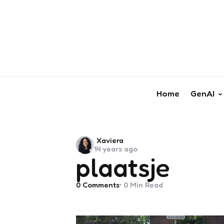
Home
GenAI
Posted
Xaviera
14 years ago
by
plaatsje
0
Comments
0 Min
Read