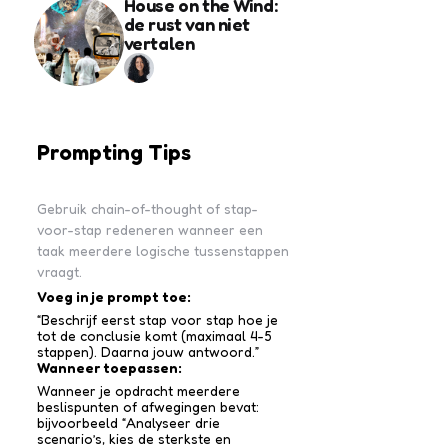
House on the Wind:
de rust van niet
vertalen
Prompting Tips
Gebruik chain-of-thought of stap-
voor-stap redeneren wanneer een
taak meerdere logische tussenstappen
vraagt.
Voeg in je prompt toe:
“Beschrijf eerst stap voor stap hoe je
tot de conclusie komt (maximaal 4-5
stappen). Daarna jouw antwoord.”
Wanneer toepassen:
Wanneer je opdracht meerdere
beslispunten of afwegingen bevat:
bijvoorbeeld “Analyseer drie
scenario’s, kies de sterkste en