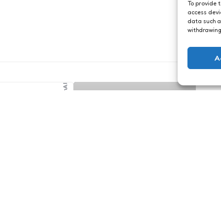
To provide 
access devi
data such a
withdrawing
A
GenAI
Serie | ECHO: het
ats
Context
nts
1 Min
Read
s, wat een valse
component
 je te zijn. De
0
Comments
5 Min
Read
arop je Ella hebt
Laten we het hebben over
niet alleen niet
de ontwerpstructuur van
et is ook nog eens
ECHO-prompts. ECHO
onzinnig.…
staat voor Ecosystem for
controlled Human/AI
Output. De basis van ECHO
is de ontwerpstructuur van
de prompts. Elke prompt