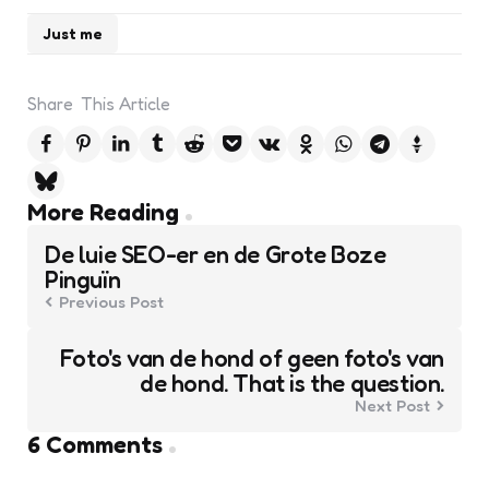
Just me
Share
This Article
Post
More Reading
navigation
De luie SEO-er en de Grote Boze
Pinguïn
Previous Post
Foto's van de hond of geen foto's van
de hond. That is the question.
Next Post
6 Comments