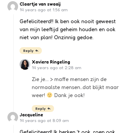
Claartje van swaaij
14 years ago at 1:56 am
Gefeliciteerd!! Ik ben ook nooit geweest
van mijn leeftijd geheim houden en ook
niet van plan! Onzinnig gedoe.
Reply
Xaviera Ringeling
14 years ago at 2:28 am
Zie je… > maffe mensen zijn de
normaalste mensen..dat blijkt maar
weer!
Dank je ook!
Reply
Jacqueline
14 years ago at 8:09 am
Gefeliciteerd! Ik herken ‘t ook, roep ook