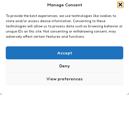
Manage Consent
To provide the best experiences, we use technologies like cookies to
store and/or access device information. Consenting to these
technologies will allow us to process data such as browsing behavior or
unique IDs on this site. Not consenting or withdrawing consent, may
adversely affect certain features and functions.
Just me
Harde kern
Accept
3
Comments
1 Min
Read
In de categorie willekeurig recept, vandaag
Deny
roergebakken, geroergebakte, geroerbakkerde –
okay, op hoog vuur en in wat olie gebakken
View preferences
spitskool. Nodig: – 1 ui – een rode is mooi voor…
Posted
Xaviera
19 years ago
by
Just me
Teenage mutant Hot potatoes
0
Comments
1 Min
Read