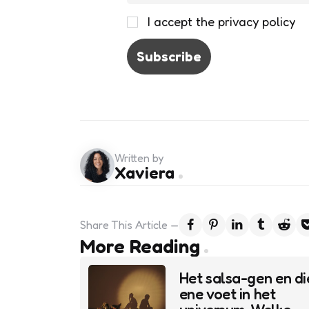
I accept the privacy policy
Written by
Xaviera
Share
This Article
Post
More Reading
navigation
Het salsa-gen en di
ene voet in het