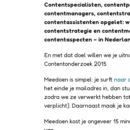
Contentspecialisten, content
contentmanagers, contentstra
contentassistenten opgelet: we
contentstrategie en contentma
contentaspecten – in Nederlan
En met dat doel willen we je uit
Contentonderzoek 2015.
Meedoen is simpel: je surft
naar 
het einde je mailadres in, dan s
zodra we ze verwerkt hebben tot
verplicht). Daarnaast maak je k
Meedoen kost je ongeveer 15 minut