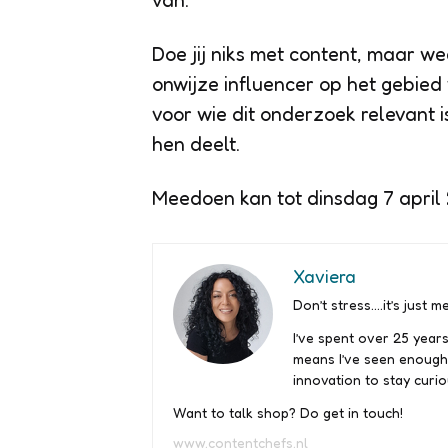
van.
Doe jij niks met content, maar we
onwijze influencer op het gebie
voor wie dit onderzoek relevant is
hen deelt.
Meedoen kan tot dinsdag 7 april 
Xaviera
Don’t stress….it’s just me
I’ve spent over 25 years
means I’ve seen enough
innovation to stay curio
Want to talk shop? Do get in touch!
www.contentchefs.nl