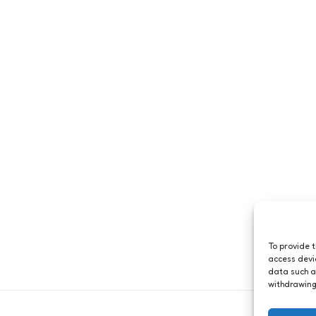
To provide 
access devi
data such a
withdrawing