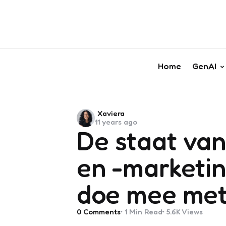
Home
GenAI
Posted
Xaviera
11 years ago
by
De staat van
en -marketin
doe mee met
0
Comments
1 Min
Read
5.6K
Views