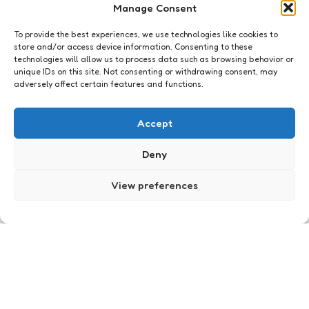
Manage Consent
To provide the best experiences, we use technologies like cookies to
store and/or access device information. Consenting to these
technologies will allow us to process data such as browsing behavior or
unique IDs on this site. Not consenting or withdrawing consent, may
adversely affect certain features and functions.
Just me
Peter R. de Vries
Accept
0
Comments
1 Min
Read
Reclameblok 3…halen we. XavieraDon’t stress….it’s
Deny
just me! I’ve spent over 25 years working in
content strategy and digital transformation, which
View preferences
means I’ve seen enough technology hype cycles
to be skeptical…
Posted
Xaviera
19 years ago
by
Just me
Wat ik wil