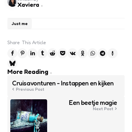
Xaviera
Just me
Share
This Article
Post
More Reading
navigation
Cruisavonturen - Instappen en kijken
Previous Post
Een beetje magie
Next Post