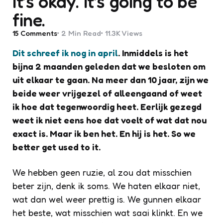
It’s okay. It’s going to be
fine.
15
Comments
2 Min
Read
11.3K
Views
Dit schreef ik nog in april
. Inmiddels is het
bijna 2 maanden geleden dat we besloten om
uit elkaar te gaan. Na meer dan 10 jaar, zijn we
beide weer vrijgezel of alleengaand of weet
ik hoe dat tegenwoordig heet. Eerlijk gezegd
weet ik niet eens hoe dat voelt of wat dat nou
exact is. Maar ik ben het. En hij is het. So we
better get used to it.
We hebben geen ruzie, al zou dat misschien
beter zijn, denk ik soms. We haten elkaar niet,
wat dan wel weer prettig is. We gunnen elkaar
het beste, wat misschien wat saai klinkt. En we