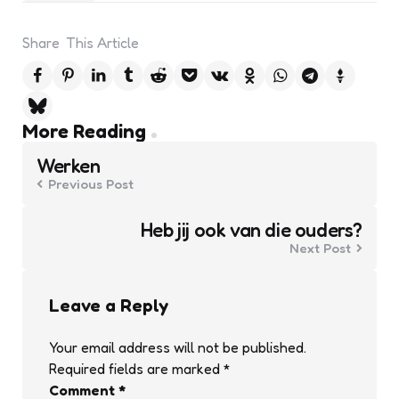
Share
This Article
Post
More Reading
navigation
Werken
Previous Post
Heb jij ook van die ouders?
Next Post
Leave a Reply
Your email address will not be published.
Required fields are marked
*
Comment
*