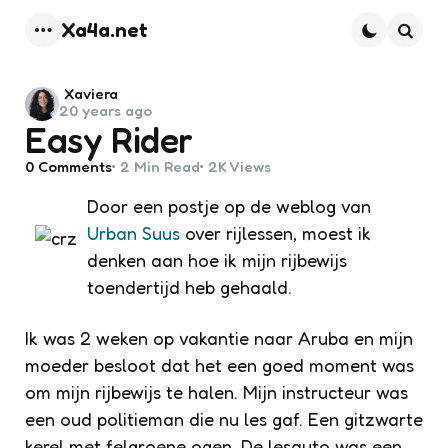
Xa4a.net
Menu
Searc
Posted
Xaviera
20 years ago
by
Easy Rider
0
Comments
2 Min
Read
2K
Views
Door een postje op de weblog van
Urban Suus
over rijlessen, moest ik
denken aan hoe ik mijn rijbewijs
toendertijd heb gehaald.
Ik was 2 weken op vakantie naar Aruba en mijn
moeder besloot dat het een goed moment was
om mijn rijbewijs te halen. Mijn instructeur was
een oud politieman die nu les gaf. Een gitzwarte
kerel met felgroene ogen. De lesauto was een