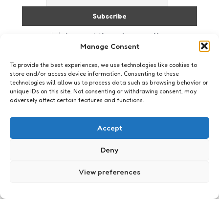
I accept the privacy policy
Manage Consent
To provide the best experiences, we use technologies like cookies to
store and/or access device information. Consenting to these
technologies will allow us to process data such as browsing behavior or
unique IDs on this site. Not consenting or withdrawing consent, may
adversely affect certain features and functions.
Just me
Cluttered
Accept
4
Comments
1 Min
Read
Soms gebeurt er zoveel tegelijkertijd, dat je er stil
Deny
van wordt. Elke keer dat je een poging doet om
over te brengen wat er allemaal in je hoofd
View preferences
omgaat, verdwijnen…
Posted
Xaviera
20 years ago
by