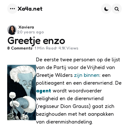
Xa4a.net
Menu
Searc
Posted
Xaviera
20 years ago
by
Greetje enzo
8
Comments
1 Min
Read
4.1K
Views
De eerste twee personen op de lijst
van de Partij voor de Vrijheid van
Greetje Wilders
zijn binnen
: een
politieagent en een dierenvriend. De
agent
wordt woordvoerder
veiligheid en de dierenvriend
(regisseur Dion Grauss) gaat zich
bezighouden met het aanpakken
van dierenmishandeling.