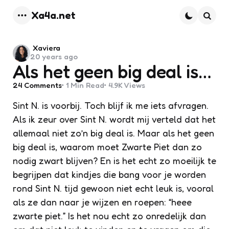
Xa4a.net
Menu
Searc
Posted
Xaviera
20 years ago
by
Als het geen big deal is…
24
Comments
1 Min
Read
4.9K
Views
Sint N. is voorbij. Toch blijf ik me iets afvragen.
Als ik zeur over Sint N. wordt mij verteld dat het
allemaal niet zo’n big deal is. Maar als het geen
big deal is, waarom moet Zwarte Piet dan zo
nodig zwart blijven? En is het echt zo moeilijk te
begrijpen dat kindjes die bang voor je worden
rond Sint N. tijd gewoon niet echt leuk is, vooral
als ze dan naar je wijzen en roepen: “heee
zwarte piet.” Is het nou echt zo onredelijk dan