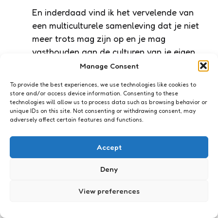
En inderdaad vind ik het vervelende van
een multiculturele samenleving dat je niet
meer trots mag zijn op en je mag
vasthouden aan de culturen van je eigen
land, terwijl vele landen niet anders doen
Manage Consent
dan zich vasthouden aan gebruiken uit het
To provide the best experiences, we use technologies like cookies to
begin van deze jaartelling. Alles moet
store and/or access device information. Consenting to these
technologies will allow us to process data such as browsing behavior or
maar dwangmatig veranderd worden. En
unique IDs on this site. Not consenting or withdrawing consent, may
dat vind ik jammer.
adversely affect certain features and functions.
Reply
Accept
Xaviera
20 years ago at 11:22 am
Deny
Jenni en MAD, ik heb niet gezegd dat je
niet trots mag zijn. Ik heb alleen gezegd
View preferences
dat mensen van buitenaf (en dat zijn ook
witte mensen) kritischer kijken naar de