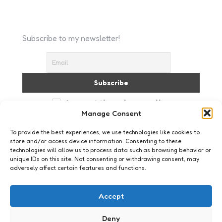
Subscribe to my newsletter!
I accept the privacy policy
Manage Consent
To provide the best experiences, we use technologies like cookies to
store and/or access device information. Consenting to these
technologies will allow us to process data such as browsing behavior or
unique IDs on this site. Not consenting or withdrawing consent, may
adversely affect certain features and functions.
Just me
Tambú
Accept
2
Comments
1 Min
Read
Vandaag was ik uitgenodigd voor het
Deny