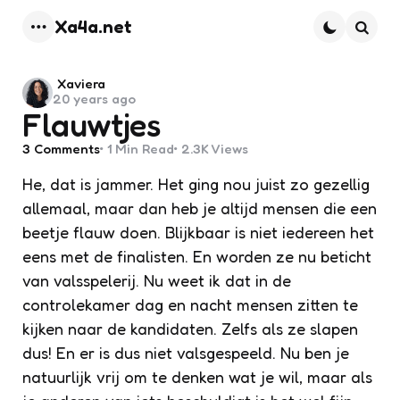
Xa4a.net
Menu
Searc
Posted
Xaviera
20 years ago
by
Flauwtjes
3
Comments
1 Min
Read
2.3K
Views
He, dat is jammer. Het ging nou juist zo gezellig
allemaal, maar dan heb je altijd mensen die een
beetje flauw doen. Blijkbaar is niet iedereen het
eens met de finalisten. En worden ze nu beticht
van valsspelerij. Nu weet ik dat in de
controlekamer dag en nacht mensen zitten te
kijken naar de kandidaten. Zelfs als ze slapen
dus! En er is dus niet valsgespeeld. Nu ben je
natuurlijk vrij om te denken wat je wil, maar als