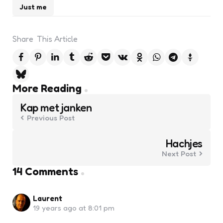
Just me
Share
This Article
Post
More Reading
navigation
Kap met janken
Previous Post
Hachjes
Next Post
14 Comments
Laurent
19 years ago at 8:01 pm