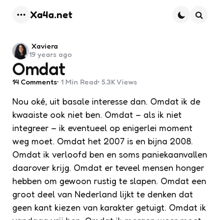
Xa4a.net
Menu
Searc
Posted
Xaviera
19 years ago
by
Omdat
14
Comments
1 Min
Read
5.3K
Views
Nou oké, uit basale interesse dan. Omdat ik de
kwaaiste ook niet ben. Omdat – als ik niet
integreer – ik eventueel op enigerlei moment
weg moet. Omdat het 2007 is en bijna 2008.
Omdat ik verloofd ben en soms paniekaanvallen
daarover krijg. Omdat er teveel mensen honger
hebben om gewoon rustig te slapen. Omdat een
groot deel van Nederland lijkt te denken dat
geen kant kiezen van karakter getuigt. Omdat ik