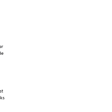
ar
de
st
nks