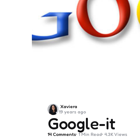
Posted
Xaviera
19 years ago
by
Google-it
14
Comments
1 Min
Read
4.3K
Views