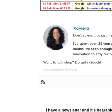
Xaviera
Don’t stress….it’s just me
I’ve spent over 25 years
means I’ve seen enough
innovation to stay curio
Want to talk shop? Do get in touch!
www.contentchefs.nl
I have a newsletter and it's bearabl