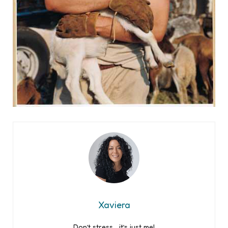
Xaviera
Don’t stress….it’s just me!