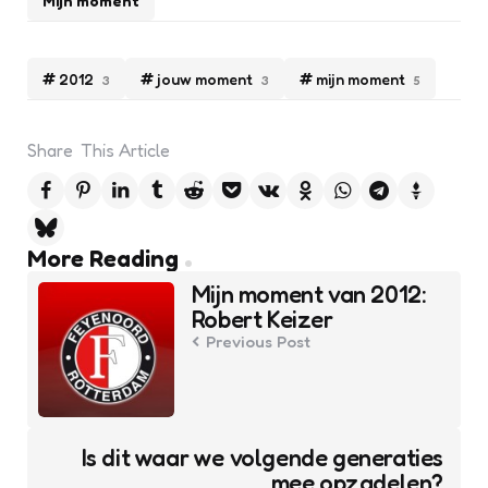
Mijn moment
2012
jouw moment
mijn moment
3
3
5
Share
This Article
Post
More Reading
navigation
Mijn moment van 2012:
Robert Keizer
Previous Post
Is dit waar we volgende generaties
mee opzadelen?