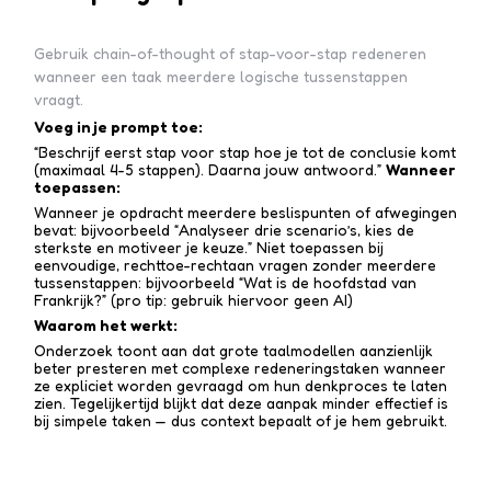
Gebruik chain-of-thought of stap-voor-stap redeneren
wanneer een taak meerdere logische tussenstappen
vraagt.
Voeg in je prompt toe:
“Beschrijf eerst stap voor stap hoe je tot de conclusie komt
(maximaal 4-5 stappen). Daarna jouw antwoord.”
Wanneer
toepassen:
Wanneer je opdracht meerdere beslispunten of afwegingen
bevat: bijvoorbeeld “Analyseer drie scenario’s, kies de
sterkste en motiveer je keuze.” Niet toepassen bij
eenvoudige, rechttoe-recht­aan vragen zonder meerdere
tussen­stappen: bijvoorbeeld “Wat is de hoofdstad van
Frankrijk?” (pro tip: gebruik hiervoor geen AI)
Waarom het werkt:
Onderzoek toont aan dat grote taalmodellen aanzienlijk
beter presteren met complexe redenerings­taken wanneer
ze expliciet worden gevraagd om hun denkproces te laten
zien. Tegelijkertijd blijkt dat deze aanpak minder effectief is
bij simpele taken — dus context bepaalt of je hem gebruikt.