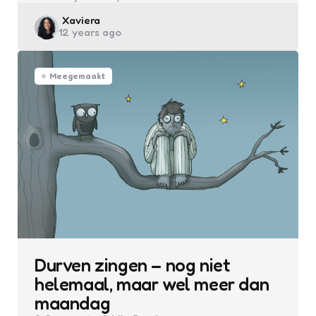
Posted
Xaviera
12 years ago
by
Meegemaakt
Durven zingen – nog niet
helemaal, maar wel meer dan
maandag