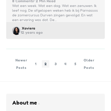
8
Comments
2 Min
Read
Wat een week. Wat een dag. Wat een zenuwen. Ik
leef nog. De afgelopen weken heb ik bij Parnassos
de zomercursus Durven zingen gevolgd. En wat
een ervaring was dat. De…
Posted
Xaviera
12 years ago
by
Newer
Older
1
2
3
4
5
Posts
Posts
About me