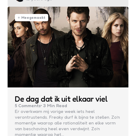
Meegemaakt
De dag dat ik uit elkaar viel
5
Comments
3 Min
Read
Er overkwam mij vorige week iets heel
verontrustends. Freaky durf ik bijna te stellen. Zo’n
momentje waarop alle rationaliteit en elke vorm
van beschaving heel even verdwijnt. Zo’n
momentje waarop het…