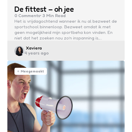
De fittest – oh jee
0
Comments
3 Min
Read
Het is vrijdagochtend wanneer ik nu al bezweet de
sportschool binnenloop. Bezweet omdat ik met
geen mogelijkheid mijn sportbeha kon vinden. En
niet dat het zoeken nou zo’n inspanning is,…
Posted
Xaviera
4 years ago
by
Meegemaakt