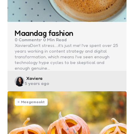
Maandag fashion
0
Comments
0 Min
Read
XavieraDon’t stress….it’s just me! I’ve spent over 25
years working in content strategy and digital
transformation, which means I’ve seen enough
technology hype cycles to be skeptical and
enough genuine…
Posted
Xaviera
5 years ago
by
Meegemaakt