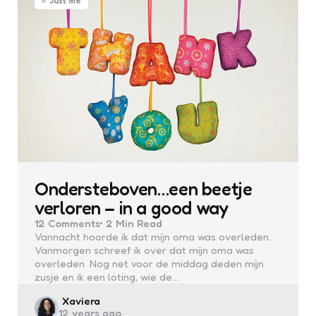
Just me
Ondersteboven…een beetje
verloren – in a good way
12
Comments
2 Min
Read
Vannacht hoorde ik dat mijn oma was overleden.
Vanmorgen schreef ik over dat mijn oma was
overleden. Nog net voor de middag deden mijn
zusje en ik een loting, wie de…
Posted
Xaviera
12 years ago
by