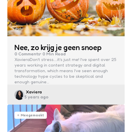
Nee, zo krijg je geen snoep
0
Comments
0 Min
Read
XavieraDon’t stress….it’s just me! I’ve spent over 25
years working in content strategy and digital
transformation, which means I’ve seen enough
technology hype cycles to be skeptical and
enough genuine…
Posted
Xaviera
5 years ago
by
Meegemaakt