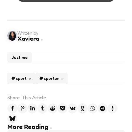
Written by
Xaviera
Just me
sport
sporten
2
3
Share
This Article
Post
More Reading