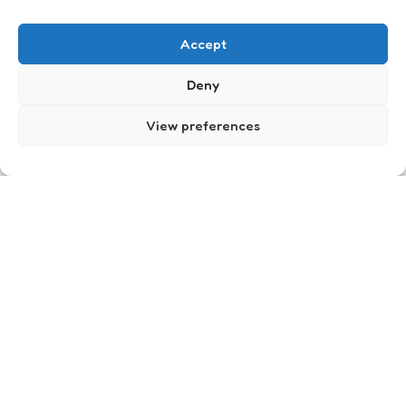
Just me
Accept
Deny
View preferences
Je weet dat je Geert Wilders
bent
12
Comments
2 Min
Read
je weet dat je Geert Wilders bent als je denkt dat