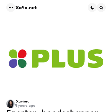
Xa4a.net
Menu
Searc
Posted
Xaviera
4 years ago
by