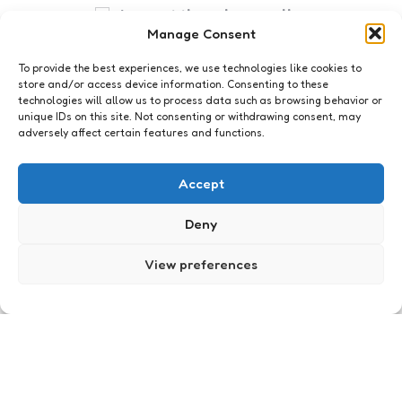
I accept the privacy policy
Manage Consent
To provide the best experiences, we use technologies like cookies to
store and/or access device information. Consenting to these
technologies will allow us to process data such as browsing behavior or
unique IDs on this site. Not consenting or withdrawing consent, may
adversely affect certain features and functions.
Just me
Het leven is mooi – maar
Accept
rommelig
Deny
7
Comments
2 Min
Read
Waar ben ik aan begonnen en waarom heeft
niemand me tegen gehouden? Mijn zusje is dus
View preferences
officieel over naar haar nieuwe huis. Dat betekent
dat ik er 2 kamers en…
Posted
Xaviera
20 years ago
by
Just me